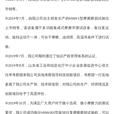
市销售。
※
年
月，由我公司自主研发生产的
型摩擦磨损试验仪
2019
7
MXW-1
上市销售，该设备属于多功能集成式摩擦学测试设备，集往复运
动、旋转运动于一体，可在干摩擦、油润滑、高温等条件下进行试
验。
※
年
月，我公司顺利通过了知识产权管理体系的认证。
2019
7
※
年
月，山东省工业和信息化厅中小企业发展促进中心张主
2019
8
任率考察团来我公司实地考察指导科技创新项目。考察团一行实地
参观了我公司生产部、技术研发部，对我公司的生产、经营情况及
创新项目给予了高度评价。
※
年
月，为满足广大用户对于微小负荷、微小摩擦力的测试
2019
10
要求，我公司成功推出
型旋转往复摩擦磨损试验机，可以
MXW-005