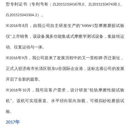
型专利证书（专利号有：
、
、
ZL201521041678.0
ZL201521047438.1
）。
ZL201521043304.2
※
年
月，由我公司自主研发生产的“
型摩擦磨损试验
2016
8
MXW-1
仪”上市销售，该设备属多功能集成式摩擦学测试设备，集旋转运
动、往复运动与一体。
※
年
月，我公司迎来了发展历程中的又一里程碑
乔迁新址，
2016
9
-
正式入驻济南市长清区联东
谷国际企业港，这标志着公司的发展
U
开启了全新的篇章。
※
年
月，我司应客户需求，设计研发“轮轨摩擦性能试验
2016
10
机”。该机可实现垂直、水平径向双向加载，可模拟砂粒磨损试
验。
年
2017