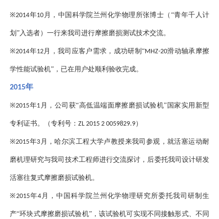
※
年
月，中国科学院兰州化学物理所张博士（“青年千人计
2014
10
划”入选者）一行来我司进行摩擦磨损测试技术交流。
※
年
月，我司应客户需求，成功研制“
滑动轴承摩擦
2014
12
MHZ-20
学性能试验机”，已在用户处顺利验收完成。
年
2015
※
年
月，公司获“高低温端面摩擦磨损试验机”国家实用新型
2015
1
专利证书。（专利号：
）
ZL 2015 2 0059829.9
※
年
月，哈尔滨工程大学卢教授来我司参观，就活塞运动耐
2015
3
磨机理研究与我司技术工程师进行交流探讨，后委托我司设计研发
活塞往复式摩擦磨损试验机。
※
年
月，中国科学院兰州化学物理研究所委托我司研制生
2015
4
产“环块式摩擦磨损试验机”，该试验机可实现不同接触形式、不同