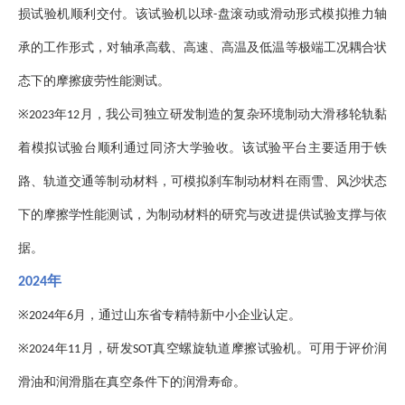
损试验机顺利交付。该试验机以球
盘滚动或滑动形式模拟推力轴
-
承的工作形式，对轴承高载、高速、高温及低温等极端工况耦合状
态下的摩擦疲劳性能测试。
※
年
月，我公司独立研发制造的复杂环境制动大滑移轮轨黏
2023
12
着模拟试验台顺利通过同济大学验收。该试验平台主要适用于铁
路、轨道交通等制动材料，可模拟刹车制动材料在雨雪、风沙状态
下的摩擦学性能测试，为制动材料的研究与改进提供试验支撑与依
据。
年
2024
※
年
月，通过山东省专精特新中小企业认定。
2024
6
※
年
月，研发
真空螺旋轨道摩擦试验机。可用于评价润
2024
11
SOT
滑油和润滑脂在真空条件下的润滑寿命。