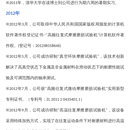
※
年，清华大学在读博士到公司进行为期六周的暑期实习。
2011
年
2012
※
年
月，公司取得中华人民共和国国家版权局颁发的计算机
2012
3
软件著作权登记证书
“高频往复式摩擦磨损试验机”计算机软件著
--
作权。
登记号：
(
2012SR018646)
※
年
月，公司成功研制“真空环块摩擦试验机”，该技术创新
2012
5
解决了高真空状态下金属及非金属材料在滑动状态下的耐磨性能试
验及可调范围内的轴承测试。
※
年
月，公司获“高频往复式微动摩擦磨损试验机”实用新型
2012
7
专利证书。（专利号：
）
ZL 2011 2 0435401.1
※
年
月，公司成功研制“高温往复摩擦磨损试验机”，该设备
2012
9
采用特殊加热方式，实现了在往复运动条件下对耐磨材料进行高温