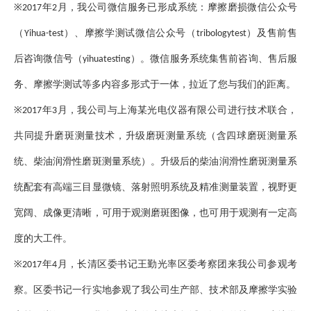
※
年
月，我公司微信服务已形成系统：摩擦磨损微信公众号
2017
2
（
）、摩擦学测试微信公众号（
）及售前售
Yihua-test
tribologytest
后咨询微信号（
）。微信服务系统集售前咨询、售后服
yihuatesting
务、摩擦学测试等多内容多形式于一体，拉近了您与我们的距离。
※
年
月，我公司与上海某光电仪器有限公司进行技术联合，
2017
3
共同提升磨斑测量技术，升级磨斑测量系统（含四球磨斑测量系
统、柴油润滑性磨斑测量系统）。升级后的柴油润滑性磨斑测量系
统配套有高端三目显微镜、落射照明系统及精准测量装置，视野更
宽阔、成像更清晰，可用于观测磨斑图像，也可用于观测有一定高
度的大工件。
※
年
月，长清区委书记王勤光率区委考察团来我公司参观考
2017
4
察。区委书记一行实地参观了我公司生产部、技术部及摩擦学实验