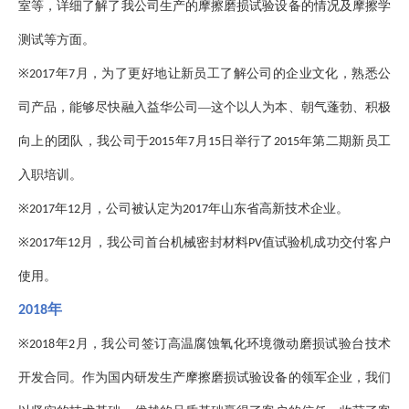
室等，详细了解了我公司生产的摩擦磨损试验设备的情况及摩擦学
测试等方面。
※
年
月，为了更好地让新员工了解公司的企业文化，熟悉公
2017
7
司产品，能够尽快融入益华公司—这个以人为本、朝气蓬勃、积极
向上的团队，我公司于
年
月
日举行了
年第二期新员工
2015
7
15
2015
入职培训。
※
年
月，公司被认定为
年山东省高新技术企业。
2017
12
2017
※
年
月，我公司首台机械密封材料
值试验机成功交付客户
2017
12
PV
使用。
年
2018
※
年
月，我公司签订高温腐蚀氧化环境微动磨损试验台技术
2018
2
开发合同。作为国内研发生产摩擦磨损试验设备的领军企业，我们