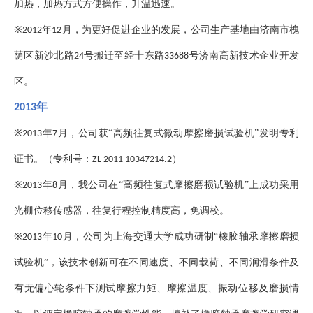
加热，加热方式方便操作，升温迅速。
※
年
月，为更好促进企业的发展，公司生产基地由济南市槐
2012
12
荫区新沙北路
号搬迁至经十东路
号济南高新技术企业开发
24
33688
区。
年
2013
※
年
月，公司获“高频往复式微动摩擦磨损试验机”发明专利
2013
7
证书。（专利号：
）
ZL 2011 10347214.2
※
年
月，我公司在“高频往复式摩擦磨损试验机”上成功采用
2013
8
光栅位移传感器，往复行程控制精度高，免调校。
※
年
月，公司为上海交通大学成功研制“橡胶轴承摩擦磨损
2013
10
试验机”，该技术创新可在不同速度、不同载荷、不同润滑条件及
有无偏心轮条件下测试摩擦力矩、摩擦温度、振动位移及磨损情