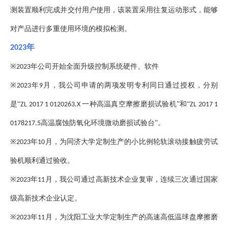
测装置顺利完成并交付用户使用，该装置采用往复运动形式，能够
对产品进行多重使用环境的模拟检测。
年
2023
※
年公司开始全面升级控制系统硬件、软件
2023
※
年
月，我公司申请的两项发明专利同日通过授权，分别
2023
9
是“
一种高温真空摩擦磨损试验机”和“
ZL 2017 1 0120263.X
ZL 2017 1
高温腐蚀防氧化环境微动磨损试验台”。
0178217.5
※
年
月，为同济大学定制生产的小比例轮轨滚动接触疲劳试
2023
10
验机顺利通过验收。
※
年
月，我公司通过高新技术企业复审，连续三次通过国家
2023
11
级高新技术企业认定。
※
年
月，为沈阳工业大学定制生产的高速高低温球盘摩擦磨
2023
11