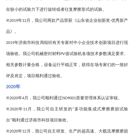
在较小的试验力下进行旋转或者往复摩擦形式的试验。
※
年
月，我公司两款产品荣获《山东省企业创新奖
优秀新产
2019
12
-
品》。
年济南市科技局组织有关专家对中小企业技术创新项目进行现
2019
场验收。我公司机械密封材料
值试验机各项技术参数满足要求、
PV
相关参数计量合格，设备运行平稳正常，获得在场专家们的一致好
评及肯定，项目顺利通过验收。
年
2020
※
年
月，我公司顺利通过
质量管理体系认证审核。
2020
4
ISO9001
※
年
月，我公司自主研发的“多功能集成式摩擦磨损试验
2020
11
台”顺利通过济南市科技项目验收。
※
年
月，我公司自主研发、生产的超高速、大载流摩擦磨损
2020
12