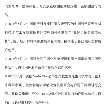
润滑条件下耐磨试验，可完成在线测量磨痕深度，在线测温等功
能。
※
年
月，中国航天科技集团第六研究院与中国科学院宁波材
2015
5
料技术与工程研究所共同委托我司研发生产“高速齿轮磨损试验
机”，用于航天材料模拟磨损试验研究。目前该设备已顺利交付用
户使用。
※
年
月，中国科学院兰州化学物理研究所与南车集团共同委
2015
5
托我司，进行固体润滑条件下轮轨耐磨性试验。
※
年
月，美国
公司副总裁里奇先生与技术总工左工
2015
6
Amsted Rail
来我司参观，就轮毂钢轨滚动疲劳机理研究与我司工程师进行交
流，并购买我司生产的
微机控制滚动接触疲劳试验机，目
GPM-30A
前此设备已顺利交付用户使用。