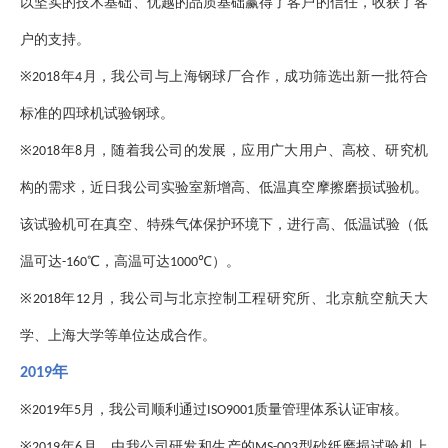
以坚实的技术基础、优越的品质基础赢得了客户的信任，收获了客
户的支持。
※
年
月，我公司与上海钢球厂合作，成功筛选出新一批符合
2018
4
标准的四球机试验钢球。
※
年
月，随着我公司的发展，应用广大用户、高校、研究机
2018
8
构的需求，近日我公司实验室新增高、低温真空摩擦磨损试验机。
该试验机可在真空、特殊气体保护环境下，进行高、低温试验（低
温可达
℃，高温可达
℃）。
-160
1000
※
年
月，我公司与北京控制工程研究所、北京航空航天大
2018
12
学、上海大学等单位达成合作。
年
2019
※
年
月，我公司顺利通过
质量管理体系认证审核。
2019
5
ISO9001
※
年
月，由我公司研发和生产的
型砂纸磨损试验机上
2019
6
MS-003