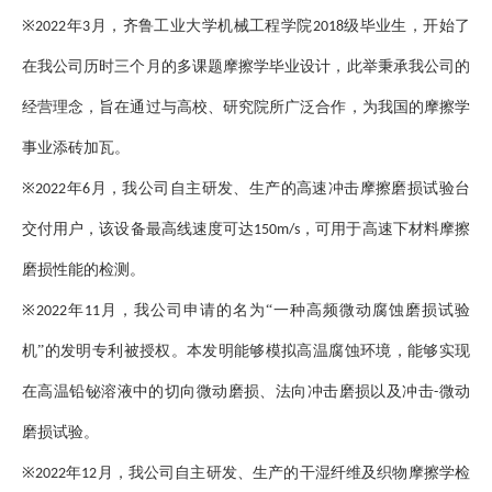
※
年
月，齐鲁工业大学机械工程学院
级毕业生，开始了
2022
3
2018
在我公司历时三个月的多课题摩擦学毕业设计，此举秉承我公司的
经营理念，旨在通过与高校、研究院所广泛合作，为我国的摩擦学
事业添砖加瓦。
※
年
月，我公司自主研发、生产的高速冲击摩擦磨损试验台
2022
6
交付用户，该设备最高线速度可达
，可用于高速下材料摩擦
150m/s
磨损性能的检测。
※
年
月，我公司申请的名为“一种高频微动腐蚀磨损试验
2022
11
机”的发明专利被授权。本发明能够模拟高温腐蚀环境，能够实现
在高温铅铋溶液中的切向微动磨损、法向冲击磨损以及冲击
微动
-
磨损试验。
※
年
月，我公司自主研发、生产的干湿纤维及织物摩擦学检
2022
12