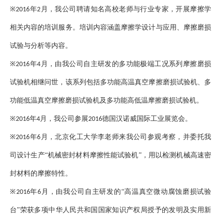
※
年
月，我公司聘请知名高校老师与行业专家，开展摩擦学
2016
2
相关内容的培训服务。培训内容涵盖摩擦学设计与应用、摩擦磨损
试验与分析等内容。
※
年
月，由我公司自主研发的多功能极端工况系列摩擦磨损
2016
4
试验机相继问世，该系列包括多功能高温真空摩擦磨损试验机、多
功能低温真空摩擦磨损试验机及多功能高低温摩擦磨损试验机。
※
年
月，我公司参展
德国汉诺威国际工业展览会。
2016
4
2016
※
年
月，北京化工大学李老师来我公司参观考察，并委托我
2016
6
司设计生产“机械密封材料摩擦性能试验机”，用以检测机械高速密
封材料的摩擦特性。
※
年
月，由我公司自主研发的“高温真空微动腐蚀磨损试验
2016
6
台”荣获多项中华人民共和国国家知识产权局授予的发明及实用新