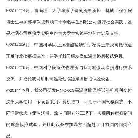
※
年
月，青岛理工大学摩擦学研究所副所长，机械工程学院
2014
4
博士生导师郭峰教授带领二十余名学生到我公司进行社会实践，这
是对我公司摩擦学实验室作为大学生实践基地的肯定及支持。
※
年
月，中国科学院上海硅酸盐研究所杨博士来我司做低速
2014
6
正反转摩擦磨损试验；并委托我司研发高低温摩擦磨损试验机。
※
年
月，中国科学院近代物理所与我司就微动磨损进行技术
2014
8
交流，并委托我司研制高温微动腐蚀摩擦磨损试验设备。
※
年
月，我公司研发
高温摩擦磨损试验机顺利交付
2014
9
MMQ-02G
沈阳大学使用，该设备采用计算机控制，可用于不同气氛保护、不
同润滑状态（无油润滑、涂油润滑）的工况下，实现两种摩擦副间
的摩擦模拟试验，并且此设备在加温方面超越了目前国内同类产
品。