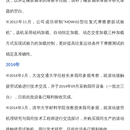
况，以评定橡胶轴承的摩擦学性能，填补了橡胶轴承摩擦学研究课
题的空白。
※
年
月，公司成功研制“
型往复式摩擦磨损试验
2013
11
MDW-02
机”，该机采用砝码加载、自动恒定加载、动态交变加载三种加载
方式实现试验力的加载控制，更好提高往复运动条件下摩擦测试的
稳定及准确性。
年
2014
※
年
月，大连交通大学任校长来我司参观考察，就滚动接触
2014
2
疲劳试验进行技术交流，并于
年
月采购我司设备（一批次三
2014
09
台），日前此批设备已顺利验收完成。
※
年
月，清华大学材料学院张教授来我司参观，就滚动疲劳
2014
3
机理研究与我司技术工程师进行交流探讨，并购买我司生产的滚动
接触疲劳试验机，用以学术研究，目前此设备已顺利验收。